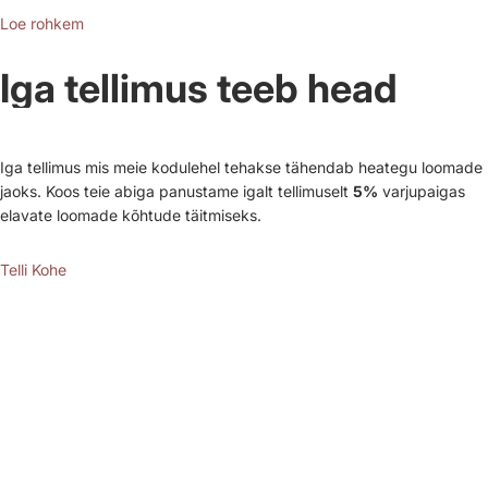
Loe rohkem
Iga tellimus teeb head
Iga tellimus mis meie kodulehel tehakse tähendab heategu loomade
jaoks. Koos teie abiga panustame igalt tellimuselt
5%
varjupaigas
elavate loomade kõhtude täitmiseks.
Telli Kohe