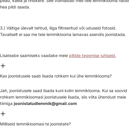
pead, kaela ja rindkere. See võimaldab meil teie lemmiklooma näost
hea pildi saada.
3.) Vältige ülevalt tehtud, liiga filtreeritud või uduseid fotosid.
Tavaliselt ei saa me teie lemmiklooma lamavas asendis joonistada.
Lisateabe saamiseks vaadake meie
piltide tegemise juhiseid.
Kas joonistusele saab lisada rohkem kui ühe lemmiklooma?
Jah, joonistusele saad lisada kuni kolm lemmiklooma. Kui sa soovid
rohkem lemmikloomasi joonistusele lisada, siis võta ühendust meie
tiimiga
joonistatudlemmik@gmail.com
Milliseid lemmikloomasi te joonistate?