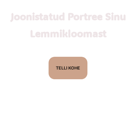
Joonistatud Portree Sinu
Lemmikloomast
TELLI KOHE