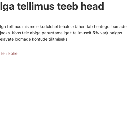
Iga tellimus teeb head
Iga tellimus mis meie kodulehel tehakse tähendab heategu loomade
jaoks. Koos teie abiga panustame igalt tellimuselt
5%
varjupaigas
elavate loomade kõhtude täitmiseks.
Telli kohe