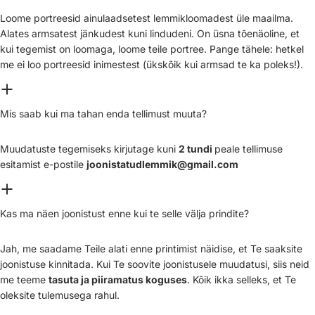
Loome portreesid ainulaadsetest lemmikloomadest üle maailma.
Alates armsatest jänkudest kuni lindudeni. On üsna tõenäoline, et
kui tegemist on loomaga, loome teile portree. Pange tähele: hetkel
me ei loo portreesid inimestest (ükskõik kui armsad te ka poleks!).
Mis saab kui ma tahan enda tellimust muuta?
Muudatuste tegemiseks kirjutage kuni
2 tundi
peale tellimuse
esitamist e-postile
joonistatudlemmik@gmail.com
Kas ma näen joonistust enne kui te selle välja prindite?
Jah, me saadame Teile alati enne printimist näidise, et Te saaksite
joonistuse kinnitada. Kui Te soovite joonistusele muudatusi, siis neid
me teeme
tasuta ja piiramatus koguses
. Kõik ikka selleks, et Te
oleksite tulemusega rahul.