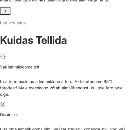
Loe arvustusi
Kuidas Tellida
Vali lemmiklooma pilt
Lisa tellimusele oma lemmiklooma foto. Aktsepteerime 98%
fotodest! Meie meeskond võtab alati ühendust, kui teie foto pole
õige.
Disaini ise
Lisa oma lemmiklooma nimi, vali taustavärv, kohanda stiili ning vali